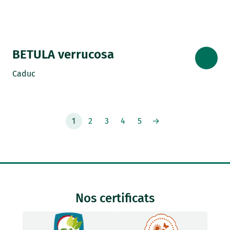
BETULA verrucosa
Caduc
1
2
3
4
5
→
Nos certificats