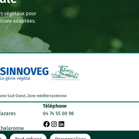
rs végétaux pour
tions adaptées.
d, Zone Sud-Ouest, Zone méditerranéenne
Téléphone
lazares
04 74 55 00 98
F
I
L
 Chalaronne