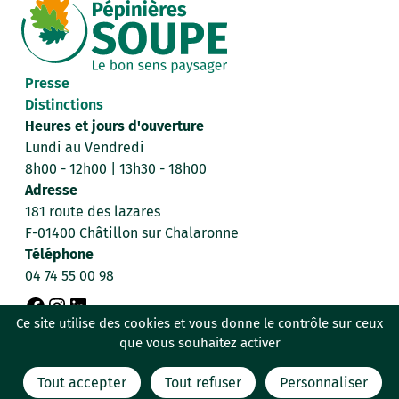
Presse
Distinctions
Heures et jours d'ouverture
Lundi au Vendredi
8h00 - 12h00 | 13h30 - 18h00
Adresse
181 route des lazares
F-01400 Châtillon sur Chalaronne
Téléphone
04 74 55 00 98
F
I
L
Ce site utilise des cookies et vous donne le contrôle sur ceux
Données personnelles
Mentions légales
que vous souhaitez activer
a
n
i
Politique de confidentialité
c
s
n
Tout accepter
Tout refuser
Personnaliser
Conditions générales de vente
C’est signé Billiotte & Co