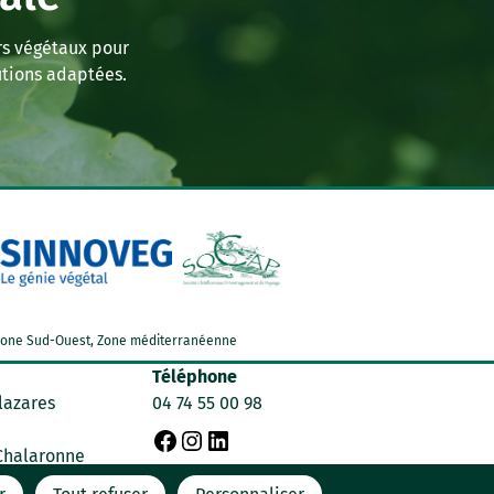
rs végétaux pour
tions adaptées.
d, Zone Sud-Ouest, Zone méditerranéenne
Téléphone
lazares
04 74 55 00 98
F
I
L
 Chalaronne