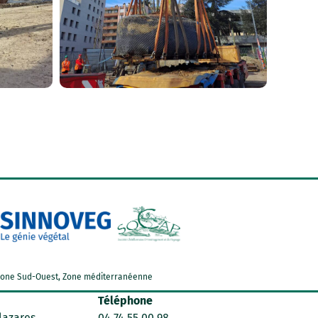
d, Zone Sud-Ouest, Zone méditerranéenne
Téléphone
lazares
04 74 55 00 98