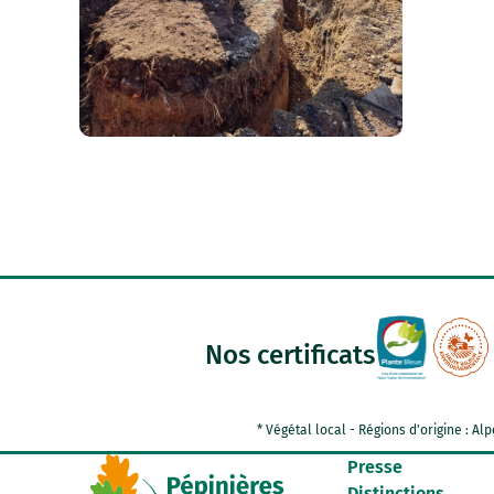
Nos certificats
* Végétal local - Régions d'origine : 
Presse
Distinctions