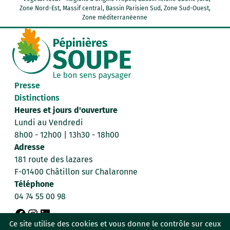
Zone Nord-Est, Massif central, Bassin Parisien Sud, Zone Sud-Ouest,
Zone méditerranéenne
Presse
Distinctions
Heures et jours d'ouverture
Lundi au Vendredi
8h00 - 12h00 | 13h30 - 18h00
Adresse
181 route des lazares
F-01400 Châtillon sur Chalaronne
Téléphone
04 74 55 00 98
F
I
L
Ce site utilise des cookies et vous donne le contrôle sur ceux