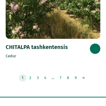
CHITALPA tashkentensis
Caduc
1
2
3
4
…
7
8
9
→