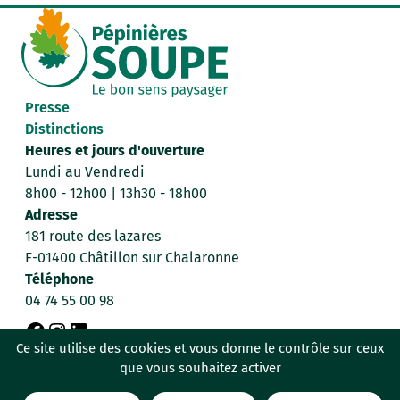
Presse
Distinctions
Heures et jours d'ouverture
Lundi au Vendredi
8h00 - 12h00 | 13h30 - 18h00
Adresse
181 route des lazares
F-01400 Châtillon sur Chalaronne
Téléphone
04 74 55 00 98
F
I
L
Ce site utilise des cookies et vous donne le contrôle sur ceux
Données personnelles
Mentions légales
que vous souhaitez activer
a
n
i
Politique de confidentialité