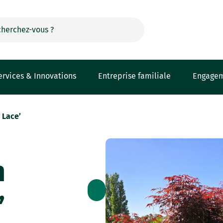
ervices & Innovations
Entreprise familiale
Engage
 Lace’
m
’