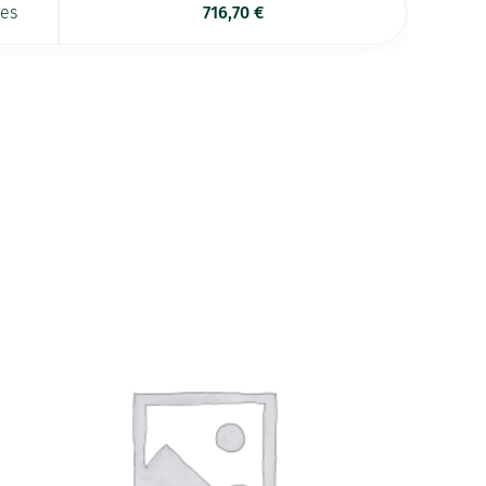
ées
716,70
€