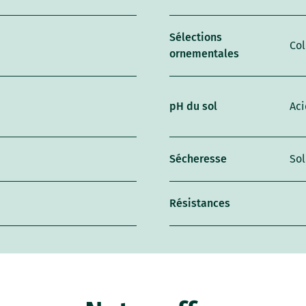
Sélections
Co
ornementales
pH du sol
Aci
Sécheresse
So
Résistances