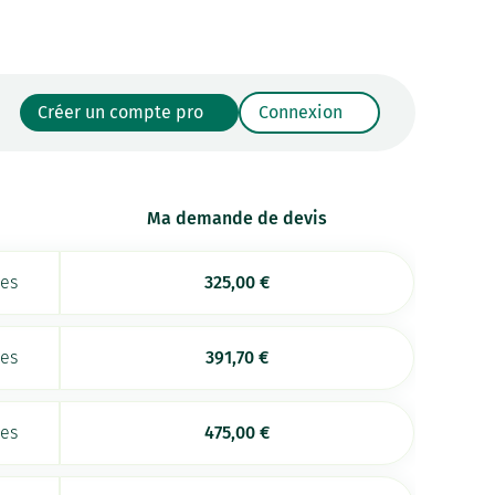
Créer un compte pro
Connexion
Ma demande de devis
ées
325,00
€
ées
391,70
€
ées
475,00
€