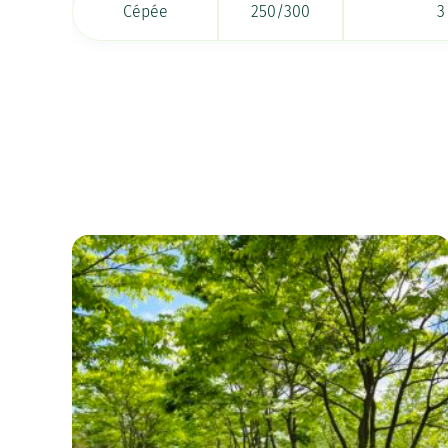
Cépée
250/300
3