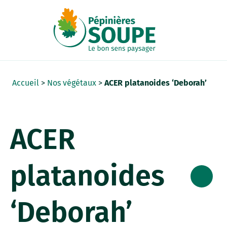
Panneau de gestion des cookies
Accueil
>
Nos végétaux
>
ACER platanoides ‘Deborah’
ACER
platanoides
‘Deborah’