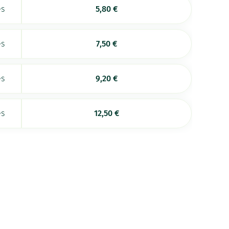
es
5,80
€
es
7,50
€
es
9,20
€
es
12,50
€