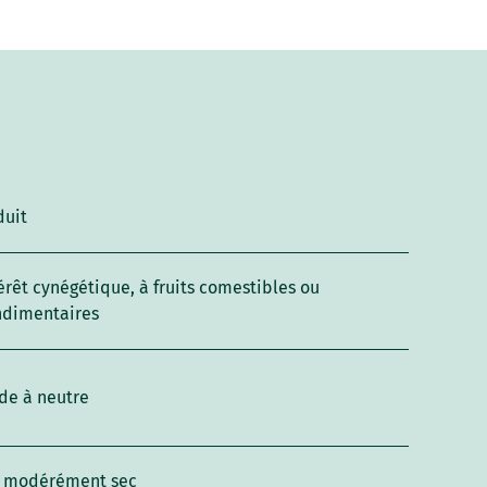
duit
érêt cynégétique, à fruits comestibles ou
ndimentaires
de à neutre
l modérément sec