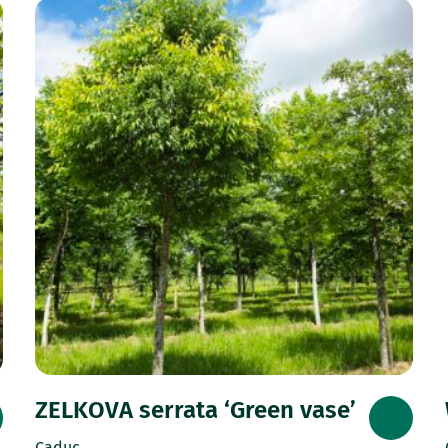
ZELKOVA serrata ‘Green vase’
Caduc