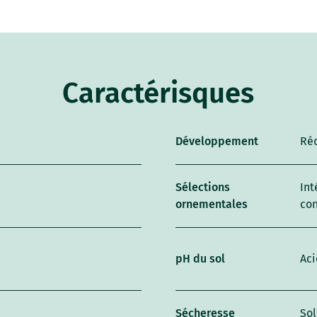
Caractérisques
Développement
Ré
Sélections
Int
ornementales
co
pH du sol
Aci
Sécheresse
So