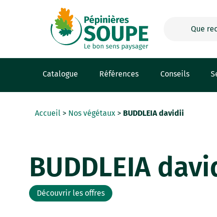
Panneau de gestion des cookies
Catalogue
Références
Conseils
S
Accueil
>
Nos végétaux
>
BUDDLEIA davidii
BUDDLEIA david
Découvrir les offres