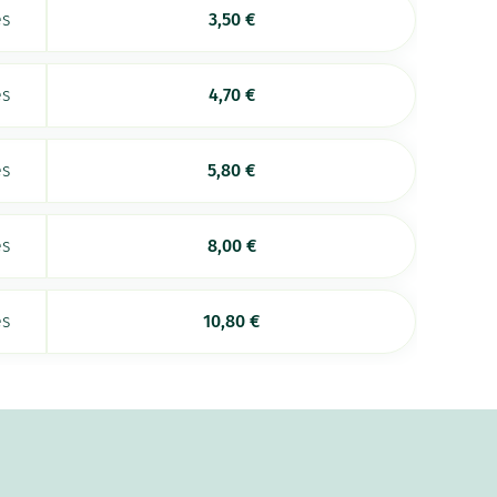
es
3,50
€
es
4,70
€
es
5,80
€
es
8,00
€
es
10,80
€