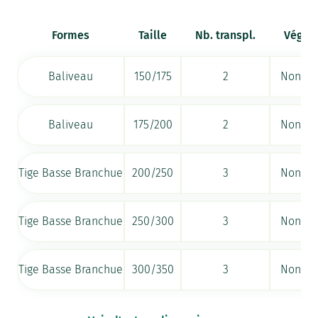
Formes
Taille
Nb. transpl.
Végéta
Baliveau
150/175
2
Non di
Baliveau
175/200
2
Non di
Tige Basse Branchue
200/250
3
Non di
Tige Basse Branchue
250/300
3
Non di
Tige Basse Branchue
300/350
3
Non di