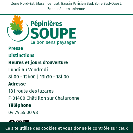
Zone Nord-Est, Massif central, Bassin Parisien Sud, Zone Sud-Ouest,
Zone méditerranéenne
Presse
Distinctions
Heures et jours d'ouverture
Lundi au Vendredi
8h00 - 12h00 | 13h30 - 18h00
Adresse
181 route des lazares
F-01400 Châtillon sur Chalaronne
Téléphone
04 74 55 00 98
F
I
L
Ce site utilise des cookies et vous donne le contrôle sur ceux