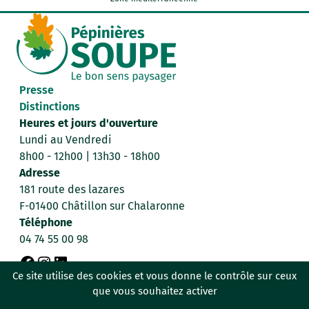
Presse
Distinctions
Heures et jours d'ouverture
Lundi au Vendredi
8h00 - 12h00 | 13h30 - 18h00
Adresse
181 route des lazares
F-01400 Châtillon sur Chalaronne
Téléphone
04 74 55 00 98
F
I
L
Ce site utilise des cookies et vous donne le contrôle sur ceux
Données personnelles
Mentions légales
que vous souhaitez activer
a
n
i
Politique de confidentialité