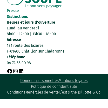
Presse
Distinctions
Heures et jours d'ouverture
Lundi au Vendredi
8h00 - 12h00 | 13h30 - 18h00
Adresse
181 route des lazares
F-01400 Châtillon sur Chalaronne
Téléphone
04 74 55 00 98
F
I
L
Données personnelles
Mentions légales
a
n
i
Politique de confidentialité
c
s
n
Conditions générales de vente
C’est signé Billiotte & Co
e
t
k