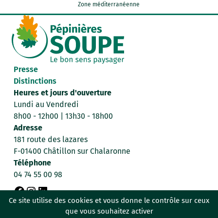
Zone méditerranéenne
Presse
Distinctions
Heures et jours d'ouverture
Lundi au Vendredi
8h00 - 12h00 | 13h30 - 18h00
Adresse
181 route des lazares
F-01400 Châtillon sur Chalaronne
Téléphone
04 74 55 00 98
F
I
L
Ce site utilise des cookies et vous donne le contrôle sur ceux
Données personnelles
Mentions légales
que vous souhaitez activer
a
n
i