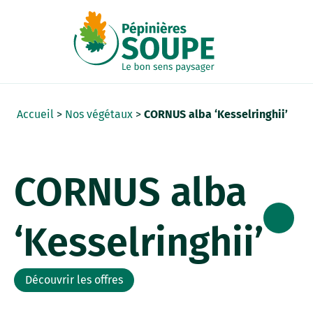
Panneau de gestion des cookies
Accueil
>
Nos végétaux
>
CORNUS alba ‘Kesselringhii’
CORNUS alba
‘Kesselringhii’
Découvrir les offres