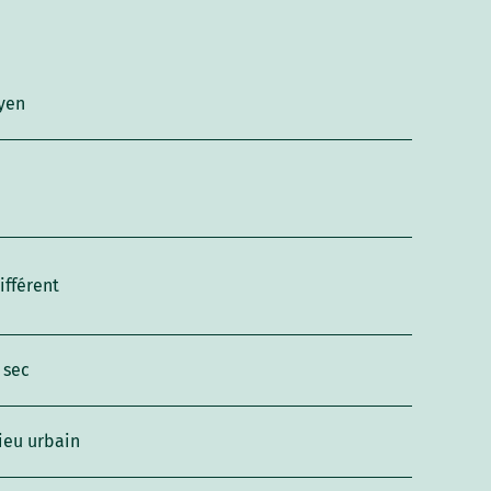
yen
ifférent
 sec
ieu urbain