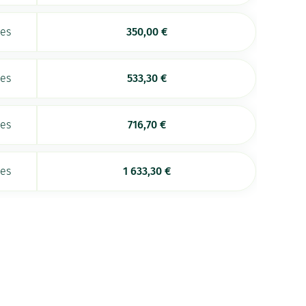
ées
350,00
€
ées
533,30
€
ées
716,70
€
ées
1 633,30
€