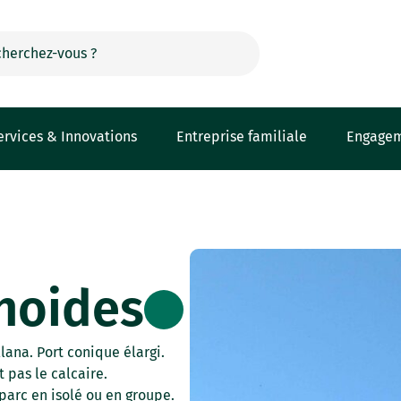
ervices & Innovations
Entreprise familiale
Engage
noides
lana. Port conique élargi.
t pas le calcaire.
parc en isolé ou en groupe.