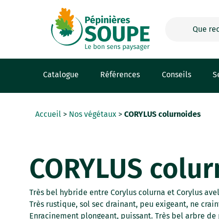
Panneau de gestion des cookies
Catalogue
Références
Conseils
S
Accueil
>
Nos végétaux
>
CORYLUS colurnoides
CORYLUS colur
Très bel hybride entre Corylus colurna et Corylus avel
Très rustique, sol sec drainant, peu exigeant, ne crain
Enracinement plongeant, puissant. Très bel arbre de 