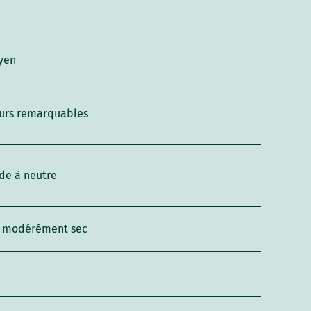
yen
urs remarquables
de à neutre
l modérément sec