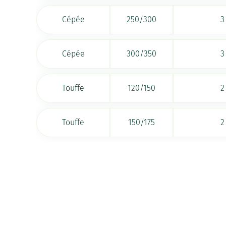
Cépée
250/300
3
Cépée
300/350
3
Touffe
120/150
2
Touffe
150/175
2