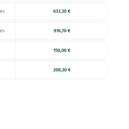
ées
633,30
€
ées
916,70
€
150,00
€
208,30
€