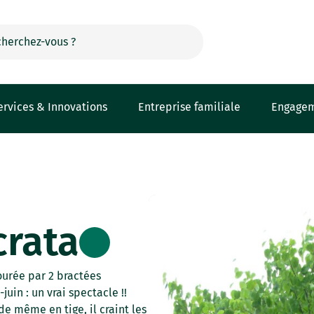
ervices & Innovations
Entreprise familiale
Engage
crata
tourée par 2 bractées
in : un vrai spectacle !!
de même en tige, il craint les