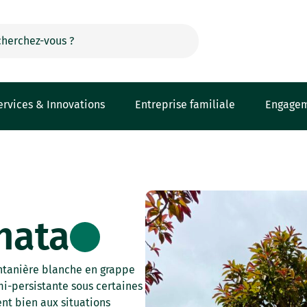
ervices & Innovations
Entreprise familiale
Engage
nata
ntanière blanche en grappe
mi-persistante sous certaines
nt bien aux situations