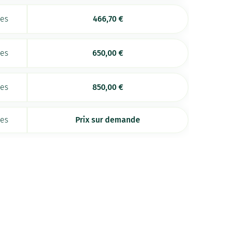
ées
466,70
€
ées
650,00
€
ées
850,00
€
ées
Prix sur demande