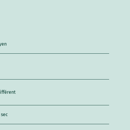
yen
ifférent
 sec