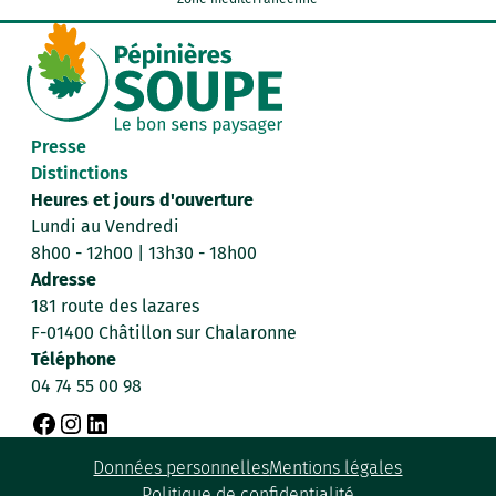
Presse
Distinctions
Heures et jours d'ouverture
Lundi au Vendredi
8h00 - 12h00 | 13h30 - 18h00
Adresse
181 route des lazares
F-01400 Châtillon sur Chalaronne
Téléphone
04 74 55 00 98
F
I
L
Données personnelles
Mentions légales
a
n
i
Politique de confidentialité