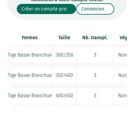
Créer un compte pro
Connexion
Formes
Taille
Nb. transpl.
Végéta
Tige Basse Branchue
300/350
3
Non di
Tige Basse Branchue
350/400
3
Non di
Tige Basse Branchue
400/450
3
Non di