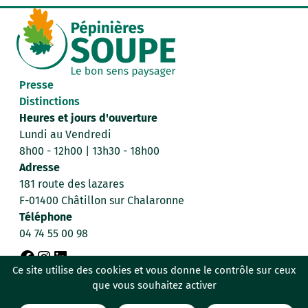
Presse
Distinctions
Heures et jours d'ouverture
Lundi au Vendredi
8h00 - 12h00 | 13h30 - 18h00
Adresse
181 route des lazares
F-01400 Châtillon sur Chalaronne
Téléphone
04 74 55 00 98
F
I
L
Ce site utilise des cookies et vous donne le contrôle sur ceux
Données personnelles
Mentions légales
que vous souhaitez activer
a
n
i
Politique de confidentialité