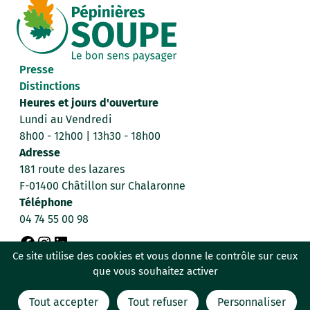
Presse
Distinctions
Heures et jours d'ouverture
Lundi au Vendredi
8h00 - 12h00 | 13h30 - 18h00
Adresse
181 route des lazares
F-01400 Châtillon sur Chalaronne
Téléphone
04 74 55 00 98
F
I
L
Ce site utilise des cookies et vous donne le contrôle sur ceux
Données personnelles
Mentions légales
que vous souhaitez activer
a
n
i
Politique de confidentialité
c
s
n
Tout accepter
Tout refuser
Personnaliser
Conditions générales de vente
C’est signé Billiotte & Co