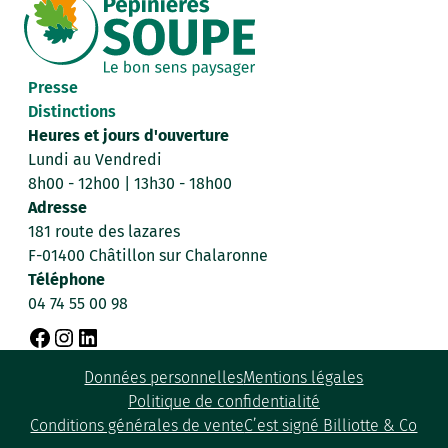
Presse
Distinctions
Heures et jours d'ouverture
Lundi au Vendredi
8h00 - 12h00 | 13h30 - 18h00
Adresse
181 route des lazares
F-01400 Châtillon sur Chalaronne
Téléphone
04 74 55 00 98
F
I
L
Données personnelles
Mentions légales
a
n
i
Politique de confidentialité
c
s
n
Conditions générales de vente
C’est signé Billiotte & Co