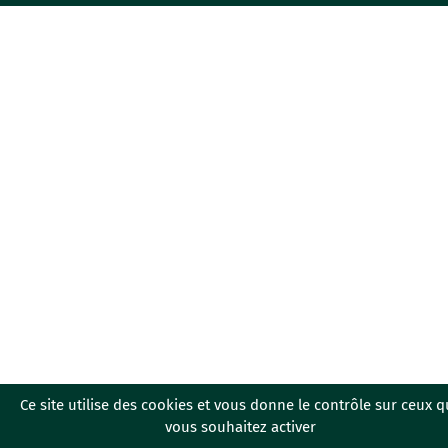
e
t
k
b
a
e
o
g
d
o
r
I
k
a
n
m
Ce site utilise des cookies et vous donne le contrôle sur ceux 
vous souhaitez activer