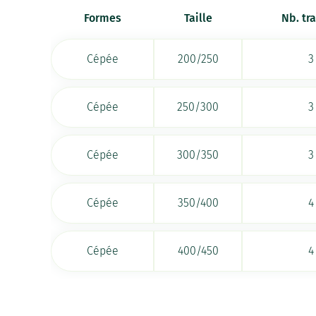
Formes
Taille
Nb. tr
Cépée
200/250
3
Cépée
250/300
3
Cépée
300/350
3
Cépée
350/400
4
Cépée
400/450
4