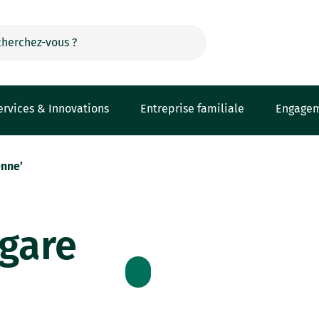
ervices & Innovations
Entreprise familiale
Engage
nne’
gare