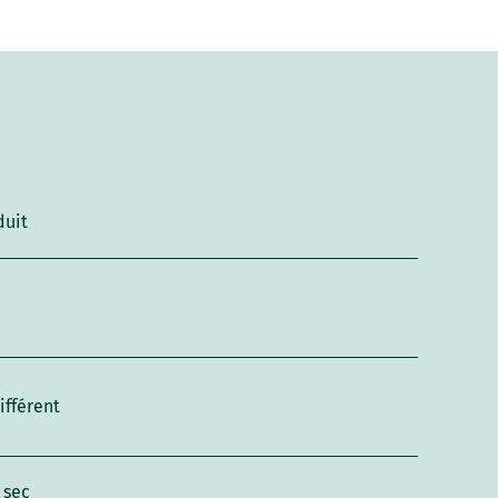
duit
ifférent
 sec