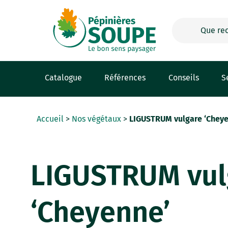
Panneau de gestion des cookies
Catalogue
Références
Conseils
S
Accueil
>
Nos végétaux
>
LIGUSTRUM vulgare ‘Cheye
LIGUSTRUM vul
‘Cheyenne’