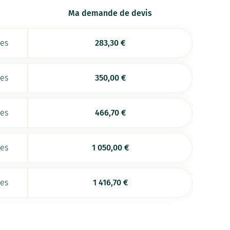
Ma demande de devis
ées
283,30
€
ées
350,00
€
ées
466,70
€
ées
1 050,00
€
ées
1 416,70
€