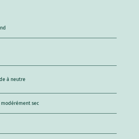
and
de à neutre
l modérément sec