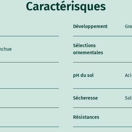
Caractérisques
Développement
Gr
Sélections
anchue
ornementales
pH du sol
Aci
Sécheresse
So
Résistances