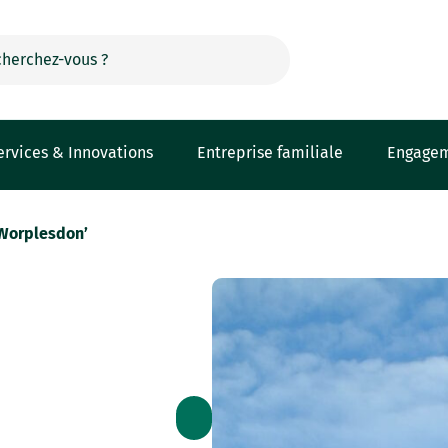
ervices & Innovations
Entreprise familiale
Engage
‘Worplesdon’