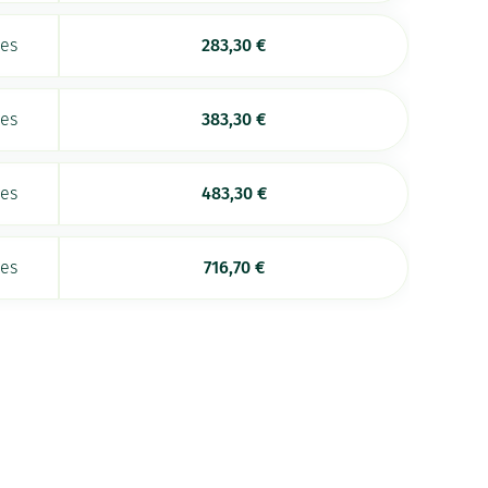
ées
283,30
€
ées
383,30
€
ées
483,30
€
ées
716,70
€