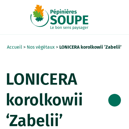
Panneau de gestion des cookies
Accueil
>
Nos végétaux
>
LONICERA korolkowii ‘Zabelii’
LONICERA
korolkowii
‘Zabelii’