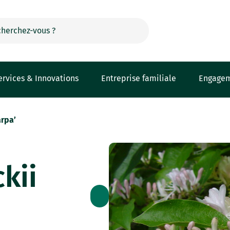
ervices & Innovations
Entreprise familiale
Engage
rpa’
kii