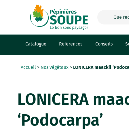
Panneau de gestion des cookies
Catalogue
Références
Conseils
S
Accueil
>
Nos végétaux
>
LONICERA maackii ‘Podoca
LONICERA maac
‘Podocarpa’