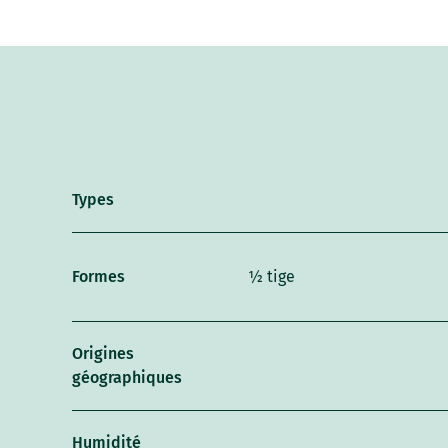
Types
Formes
½ tige
Origines
géographiques
Humidité