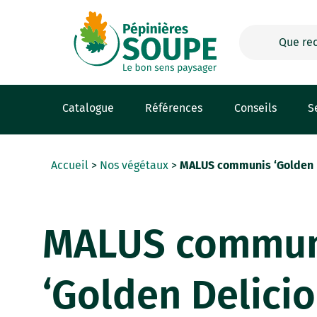
Panneau de gestion des cookies
Catalogue
Références
Conseils
S
Accueil
>
Nos végétaux
>
MALUS communis ‘Golden D
MALUS commun
‘Golden Delicio