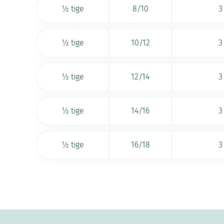
½ tige
8/10
3
½ tige
10/12
3
½ tige
12/14
3
½ tige
14/16
3
½ tige
16/18
3