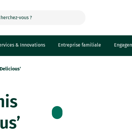
ervices & Innovations
Entreprise familiale
Engage
elicious’
is
us’