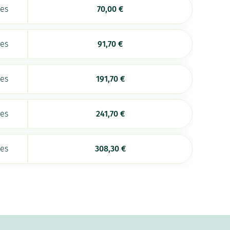
ées
70,00
€
ées
91,70
€
ées
191,70
€
ées
241,70
€
ées
308,30
€