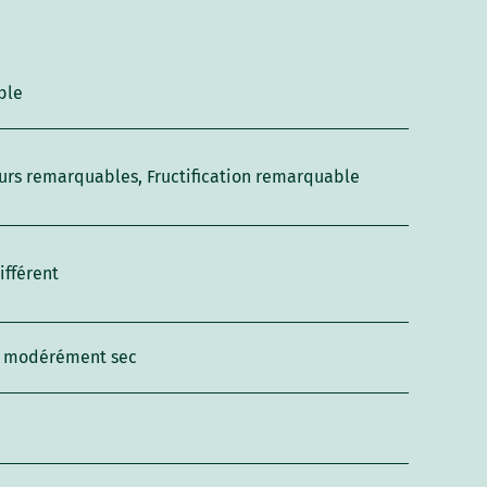
ble
urs remarquables, Fructification remarquable
ifférent
l modérément sec