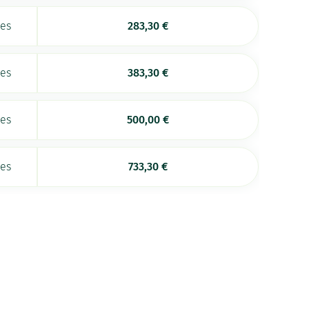
ées
283,30
€
ées
383,30
€
ées
500,00
€
ées
733,30
€