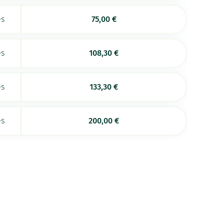
es
75,00
€
es
108,30
€
es
133,30
€
es
200,00
€