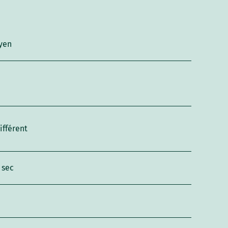
yen
ifférent
 sec