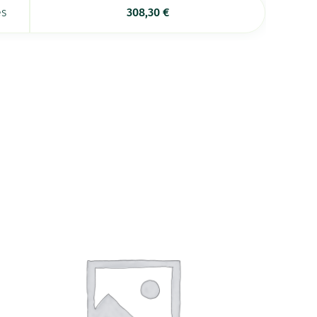
es
308,30
€