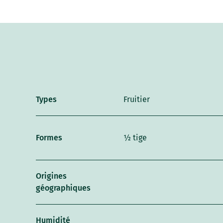
Types
Fruitier
Formes
½ tige
Origines
géographiques
Humidité