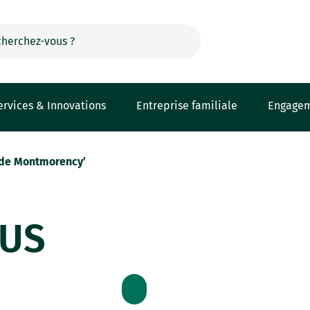
ervices & Innovations
Entreprise familiale
Engage
 de Montmorency’
SUS