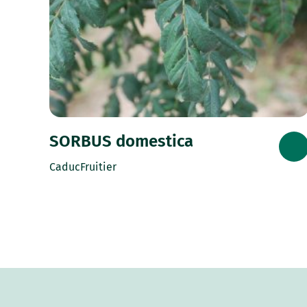
SORBUS domestica
Caduc
Fruitier