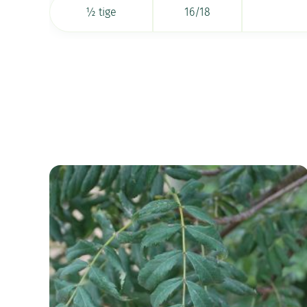
½ tige
16/18