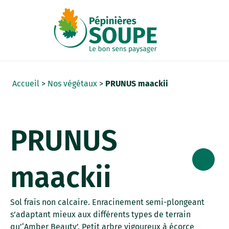
Panneau de gestion des cookies
Accueil
>
Nos végétaux
>
PRUNUS maackii
PRUNUS
maackii
Sol frais non calcaire. Enracinement semi-plongeant
s’adaptant mieux aux différents types de terrain
qu’‘Amber Beauty’. Petit arbre vigoureux à écorce