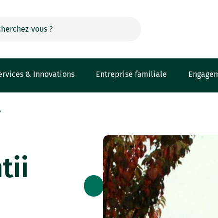
ervices & Innovations
Entreprise familiale
Engage
’
tii