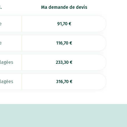
.
Ma demande de devis
e
91,70
€
e
116,70
€
llagées
233,30
€
llagées
316,70
€