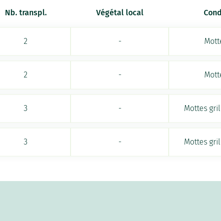
Nb. transpl.
Végétal local
Cond
2
-
Mott
2
-
Mott
3
-
Mottes gri
3
-
Mottes gri