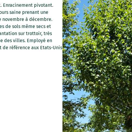
t. Enracinement pivotant.
ujours saine prenant une
 de novembre à décembre.
es de sols même secs et
ntation sur trottoir, très
cile des villes. Employé en
t de référence aux Etats-Unis