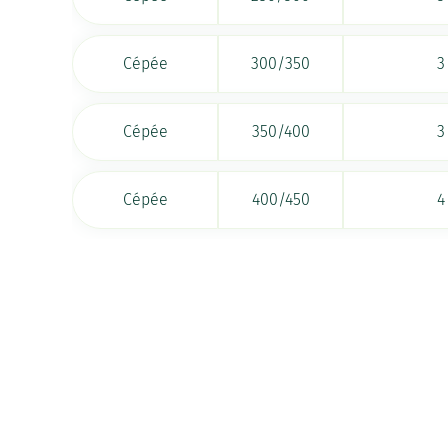
Cépée
300/350
3
Cépée
350/400
3
Cépée
400/450
4