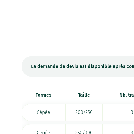
La demande de devis est disponible après con
Formes
Taille
Nb. tr
Cépée
200/250
3
Cépée
250/300
3