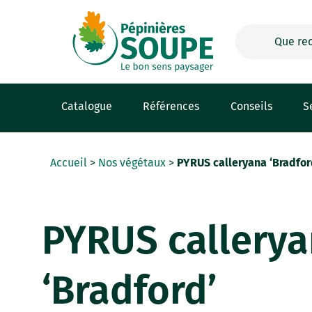
Panneau de gestion des cookies
Catalogue
Références
Conseils
S
Accueil
>
Nos végétaux
>
PYRUS calleryana ‘Bradfor
PYRUS callery
‘Bradford’