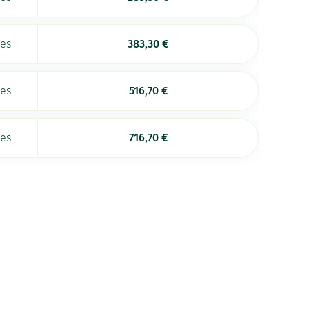
ées
383,30
€
ées
516,70
€
ées
716,70
€