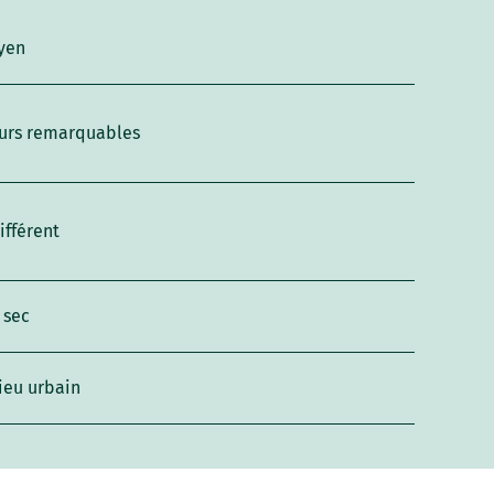
yen
urs remarquables
ifférent
 sec
ieu urbain