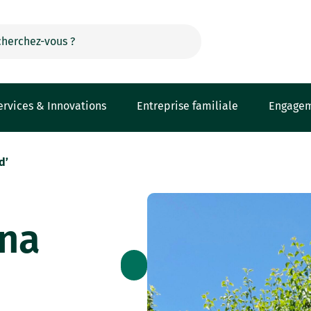
ervices & Innovations
Entreprise familiale
Engage
d’
ana