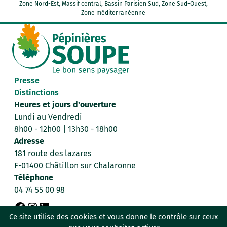
Zone Nord-Est, Massif central, Bassin Parisien Sud, Zone Sud-Ouest,
Zone méditerranéenne
Presse
Distinctions
Heures et jours d'ouverture
Lundi au Vendredi
8h00 - 12h00 | 13h30 - 18h00
Adresse
181 route des lazares
F-01400 Châtillon sur Chalaronne
Téléphone
04 74 55 00 98
F
I
L
Ce site utilise des cookies et vous donne le contrôle sur ceux