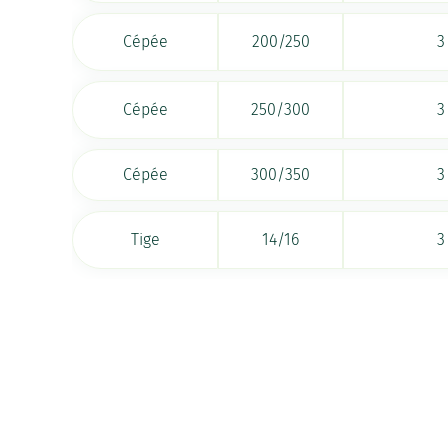
Cépée
200/250
3
Cépée
250/300
3
Cépée
300/350
3
Tige
14/16
3