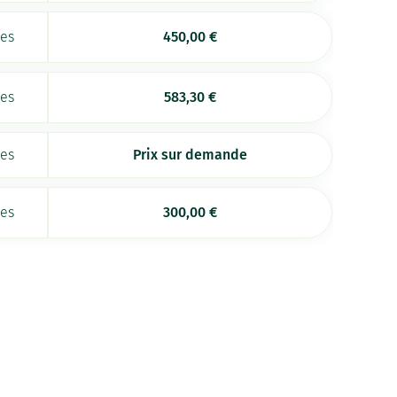
ées
450,00
€
ées
583,30
€
ées
Prix sur demande
ées
300,00
€