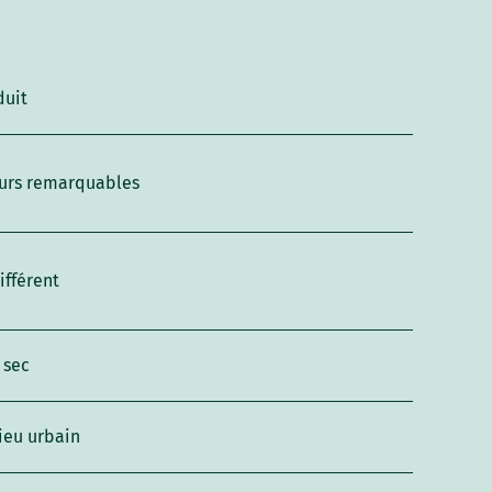
duit
urs remarquables
ifférent
 sec
ieu urbain