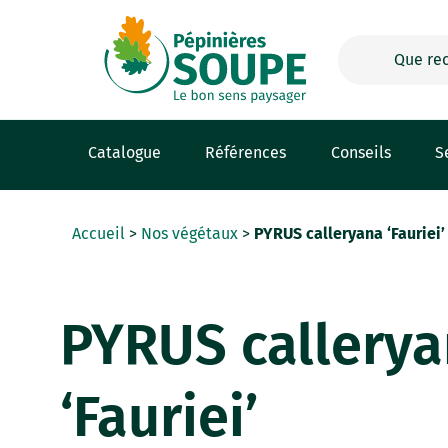
Panneau de gestion des cookies
Catalogue
Références
Conseils
S
Accueil
>
Nos végétaux
>
PYRUS calleryana ‘Fauriei’
PYRUS callery
‘Fauriei’