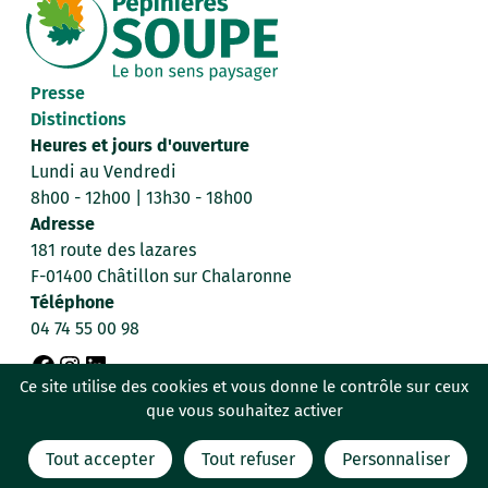
Presse
Distinctions
Heures et jours d'ouverture
Lundi au Vendredi
8h00 - 12h00 | 13h30 - 18h00
Adresse
181 route des lazares
F-01400 Châtillon sur Chalaronne
Téléphone
04 74 55 00 98
F
I
L
Ce site utilise des cookies et vous donne le contrôle sur ceux
Données personnelles
Mentions légales
que vous souhaitez activer
a
n
i
Politique de confidentialité
c
s
n
Tout accepter
Tout refuser
Personnaliser
Conditions générales de vente
C’est signé Billiotte & Co