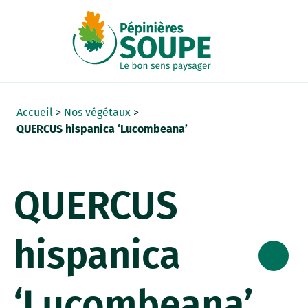
Panneau de gestion des cookies
Accueil
>
Nos végétaux
>
QUERCUS hispanica ‘Lucombeana’
QUERCUS
hispanica
‘Lucombeana’