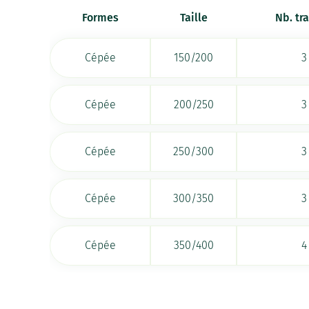
Formes
Taille
Nb. tr
Cépée
150/200
3
Cépée
200/250
3
Cépée
250/300
3
Cépée
300/350
3
Cépée
350/400
4