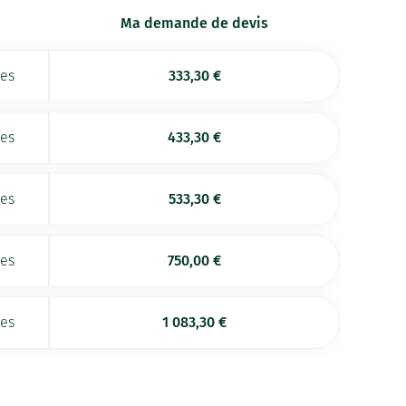
Ma demande de devis
ées
333,30
€
ées
433,30
€
ées
533,30
€
ées
750,00
€
ées
1 083,30
€