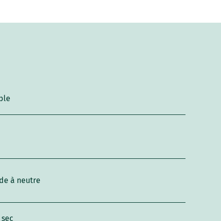
ble
de à neutre
 sec