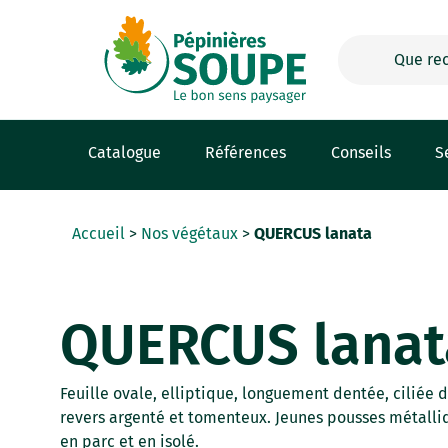
Panneau de gestion des cookies
Catalogue
Références
Conseils
S
Accueil
>
Nos végétaux
>
QUERCUS lanata
QUERCUS lanat
Feuille ovale, elliptique, longuement dentée, ciliée 
revers argenté et tomenteux. Jeunes pousses métall
en parc et en isolé.