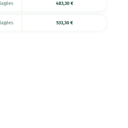
llagées
483,30
€
llagées
533,30
€