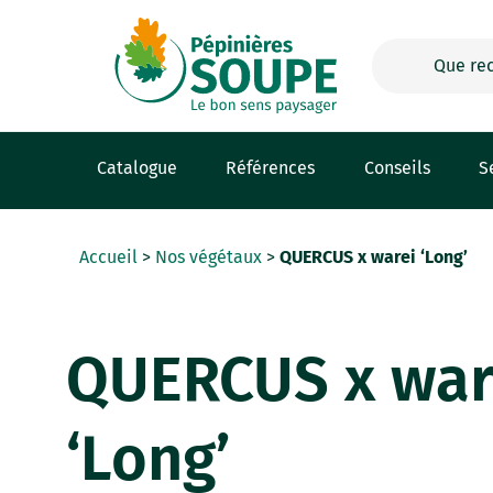
Panneau de gestion des cookies
Catalogue
Références
Conseils
S
Accueil
>
Nos végétaux
>
QUERCUS x warei ‘Long’
QUERCUS x war
‘Long’