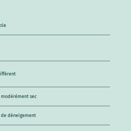
ble
ifférent
l modérément sec
l de déneigement