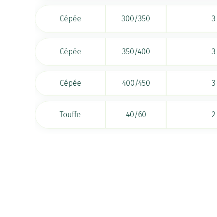
Cépée
300/350
3
Cépée
350/400
3
Cépée
400/450
3
Touffe
40/60
2