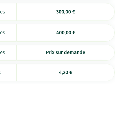
ées
300,00
€
ées
400,00
€
ées
Prix sur demande
s
4,20
€