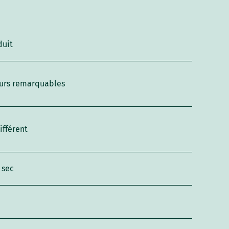
duit
urs remarquables
ifférent
 sec