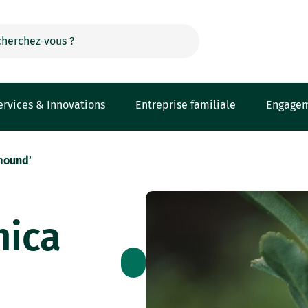
ervices & Innovations
Entreprise familiale
Engage
mound’
nica