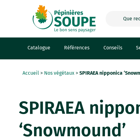
Panneau de gestion des cookies
Catalogue
Références
Conseils
S
Accueil
>
Nos végétaux
>
SPIRAEA nipponica ‘Snow
SPIRAEA nippo
‘Snowmound’