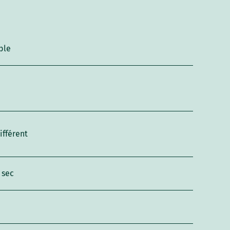
ble
ifférent
 sec