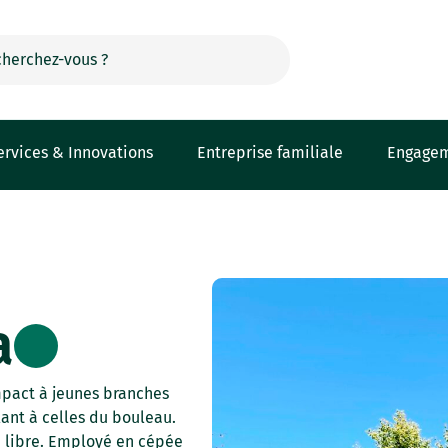
ervices & Innovations
Entreprise familiale
Engage
a
pact à jeunes branches
lant à celles du bouleau.
e libre. Employé en cépée