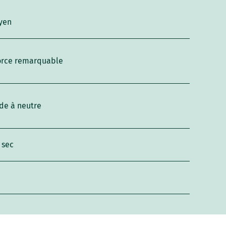
yen
orce remarquable
de à neutre
 sec