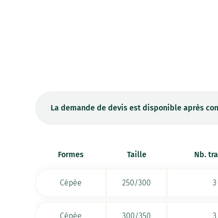
La demande de devis est disponible après con
Formes
Taille
Nb. tr
Cépée
250/300
3
Cépée
300/350
3