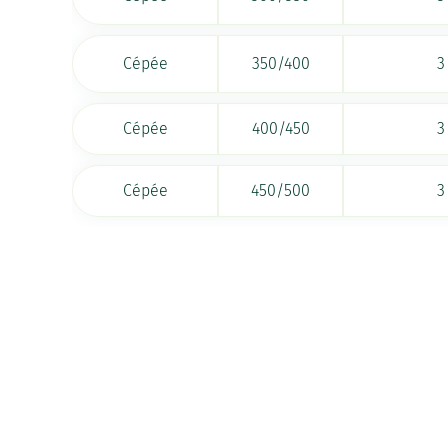
Cépée
350/400
3
Cépée
400/450
3
Cépée
450/500
3