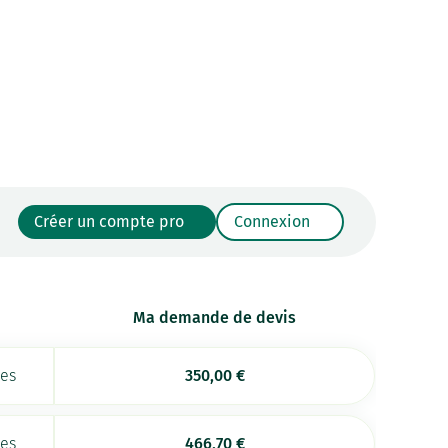
Créer un compte pro
Connexion
Ma demande de devis
ées
350,00
€
ées
466,70
€