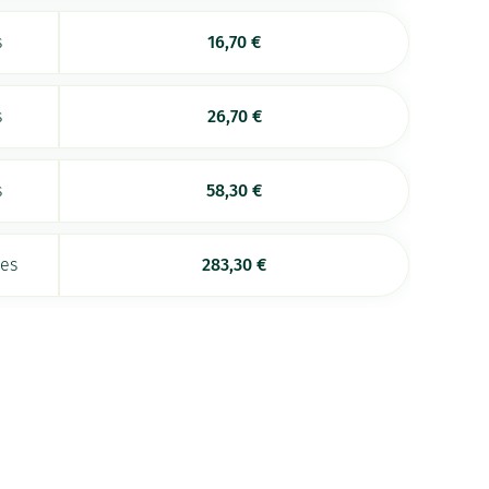
s
16,70
€
s
26,70
€
s
58,30
€
ées
283,30
€