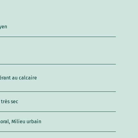
yen
érant au calcaire
 très sec
toral, Milieu urbain