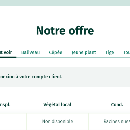
Notre offre
t voir
Baliveau
Cépée
Jeune plant
Tige
Tou
nexion à votre compte client.
anspl.
Végétal local
Cond.
Non disponible
Racines nue